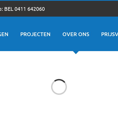
p:
BEL 0411 642060
GEN
PROJECTEN
OVER ONS
PRIJS
Loading...