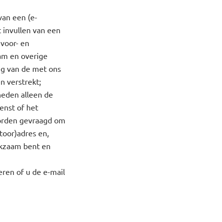
van een (e-
t invullen van een
 voor- en
am en overige
ng van de met ons
n verstrekt;
heden alleen de
enst of het
worden gevraagd om
toor)adres en,
rkzaam bent en
eren of u de e-mail