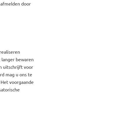
f afmelden door
realiseren
t langer bewaren
uitschrijft voor
ard mag u ons te
. Het voorgaande
satorische