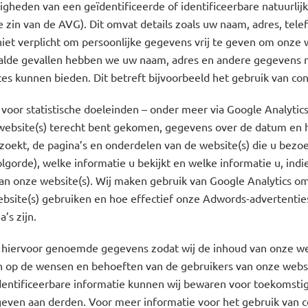
gheden van een geïdentificeerde of identificeerbare natuurlij
e zin van de AVG). Dit omvat details zoals uw naam, adres, te
niet verplicht om persoonlijke gegevens vrij te geven om onze 
aalde gevallen hebben we uw naam, adres en andere gegevens 
es kunnen bieden. Dit betreft bijvoorbeeld het gebruik van co
voor statistische doeleinden – onder meer via Google Analytic
ebsite(s) terecht bent gekomen, gegevens over de datum en he
zoekt, de pagina’s en onderdelen van de website(s) die u bezoe
lgorde), welke informatie u bekijkt en welke informatie u, indi
an onze website(s). Wij maken gebruik van Google Analytics om
bsite(s) gebruiken en hoe effectief onze Adwords-advertentie
’s zijn.
 hiervoor genoemde gegevens zodat wij de inhoud van onze we
op de wensen en behoeften van de gebruikers van onze websi
dentificeerbare informatie kunnen wij bewaren voor toekomsti
even aan derden. Voor meer informatie voor het gebruik van c