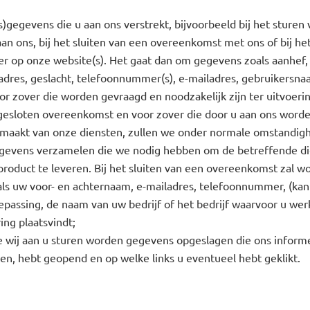
s)gegevens die u aan ons verstrekt, bijvoorbeeld bij het sturen 
aan ons, bij het sluiten van een overeenkomst met ons of bij he
er op onze website(s). Het gaat dan om gegevens zoals aanhef,
adres, geslacht, telefoonnummer(s), e-mailadres, gebruikersna
or zover die worden gevraagd en noodzakelijk zijn ter uitvoeri
 gesloten overeenkomst en voor zover die door u aan ons worde
k maakt van onze diensten, zullen we onder normale omstandig
gevens verzamelen die we nodig hebben om de betreffende di
product te leveren. Bij het sluiten van een overeenkomst zal 
ls uw voor- en achternaam, e-mailadres, telefoonnummer, (kan
oepassing, de naam van uw bedrijf of het bedrijf waarvoor u we
ing plaatsvindt;
ie wij aan u sturen worden gegevens opgeslagen die ons inform
en, hebt geopend en op welke links u eventueel hebt geklikt.