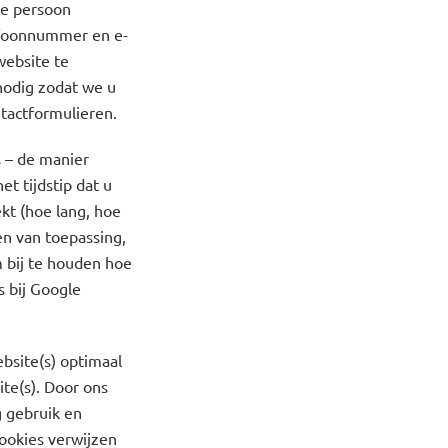
ke persoon
lefoonnummer en e-
website te
nodig zodat we u
ntactformulieren.
s – de manier
t tijdstip dat u
kt (hoe lang, hoe
en van toepassing,
 bij te houden hoe
s bij Google
bsite(s) optimaal
te(s). Door ons
g gebruik en
ookies verwijzen