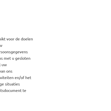
ikt voor de doelen
uw
ersoonsgegevens
ns met u gesloten
j uw
van ons
viteiten en/of het
ge situaties
eitsdocument te