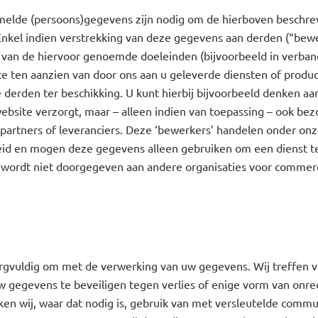
melde (persoons)gegevens zijn nodig om de hierboven beschre
nkel indien verstrekking van deze gegevens aan derden (“bewe
 van de hiervoor genoemde doeleinden (bijvoorbeeld in verba
ce ten aanzien van door ons aan u geleverde diensten of produc
derden ter beschikking. U kunt hierbij bijvoorbeeld denken aan
ebsite verzorgt, maar – alleen indien van toepassing – ook bez
lpartners of leveranciers. Deze ‘bewerkers’ handelen onder on
eid en mogen deze gegevens alleen gebruiken om een dienst t
 wordt niet doorgegeven aan andere organisaties voor commerc
orgvuldig om met de verwerking van uw gegevens. Wij treffen 
 gegevens te beveiligen tegen verlies of enige vorm van onr
en wij, waar dat nodig is, gebruik van met versleutelde commu