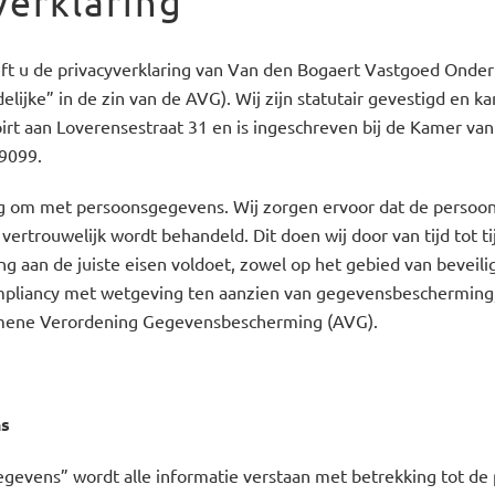
verklaring
eft u de privacyverklaring van Van den Bogaert Vastgoed Onde
elijke” in de zin van de AVG). Wij zijn statutair gevestigd en 
rt aan Loverensestraat 31 en is ingeschreven bij de Kamer va
9099.
g om met persoonsgegevens. Wij zorgen ervoor dat de persoonl
 vertrouwelijk wordt behandeld. Dit doen wij door van tijd tot ti
ng aan de juiste eisen voldoet, zowel op het gebied van beveilig
mpliancy met wetgeving ten aanzien van gegevensbescherming, 
mene Verordening Gegevensbescherming (AVG).
ns
evens” wordt alle informatie verstaan met betrekking tot de 