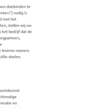
ven doeleinden te
rkers”) nodig is
nd met het
ten, stellen wij uw
 het bedrijf dat de
orgpartners,
ze
e leveren namens
iële doelen.
voortdurend
echtmatige
nicatie en