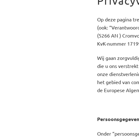
Privacy
Op deze pagina tr
(ook: “Verantwoord
(5266 AN ) Cromvoi
KvK-nummer 1719
Wij gaan zorgvuldi
die u ons verstrekt
onze dienstverleni
het gebied van co
de Europese Alge
Persoonsgegeve
Onder “persoonsgeg