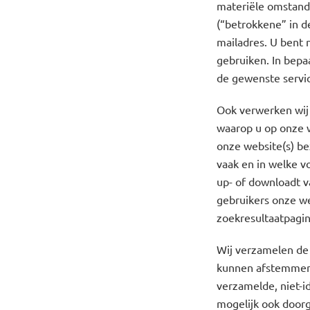
materiële omstandi
(“betrokkene” in d
mailadres. U bent 
gebruiken. In bep
de gewenste servic
Ook verwerken wij 
waarop u op onze w
onze website(s) be
vaak en in welke vo
up- of downloadt v
gebruikers onze we
zoekresultaatpagina
Wij verzamelen de
kunnen afstemmen 
verzamelde, niet-i
mogelijk ook doorg