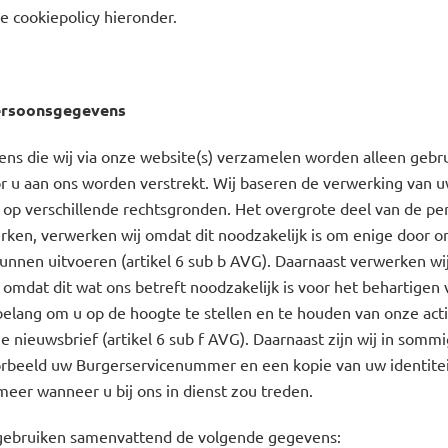
e cookiepolicy hieronder.
ersoonsgegevens
s die wij via onze website(s) verzamelen worden alleen gebru
r u aan ons worden verstrekt. Wij baseren de verwerking van 
op verschillende rechtsgronden. Het overgrote deel van de p
erken, verwerken wij omdat dit noodzakelijk is om enige door o
nnen uitvoeren (artikel 6 sub b AVG). Daarnaast verwerken wi
mdat dit wat ons betreft noodzakelijk is voor het behartigen 
elang om u op de hoogte te stellen en te houden van onze acti
 nieuwsbrief (artikel 6 sub f AVG). Daarnaast zijn wij in sommi
oorbeeld uw Burgerservicenummer en een kopie van uw identit
eer wanneer u bij ons in dienst zou treden.
gebruiken samenvattend de volgende gegevens: